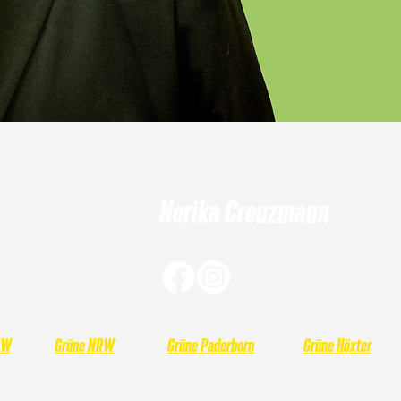
Norika Creuzmann
RW
Grüne NRW
Grüne Paderborn
Grüne Höxter