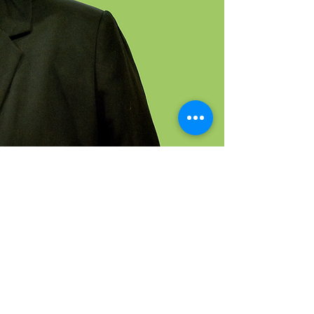
Norika Creuzmann
Grüne Fraktion NRW