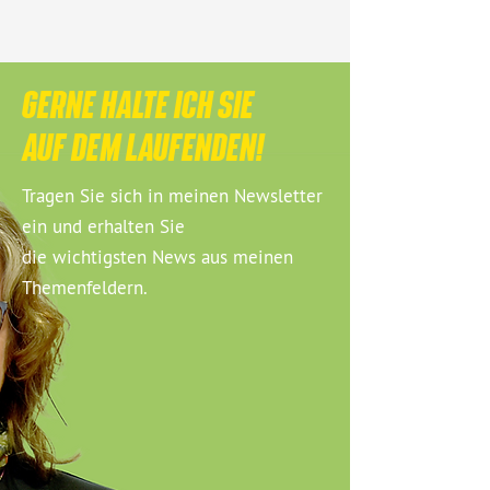
GERNE HALTE ICH SIE
AUF DEM LAUFENDEN!
Tragen Sie sich in meinen Newsletter
ein und erhalten Sie
die wichtigsten News aus meinen
Themenfeldern.