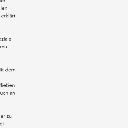
nen
alen
erklärt
oziale
rmut
e
Mit dem
fließen
auch an
er zu
ei