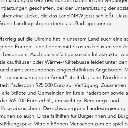
e Entlastungspakete des Bundes haben in den vergange
Entlastungen geschaffen, bei der Unterstützung der sozi
d aber eine Lücke, die das Land NRW jetzt schließt. Dazu 
Grüne Landtagsabgeordnete aus Bad Lippspringe:
ffskrieg auf die Ukraine hat in unserem Land auch eine s
eigende Energie- und Lebensmittelkosten belasten von A
besonders. Auch die vielfältige soziale Infrastruktur wi
zialkaufhäuser oder Wärme-/Kältebusse leidet unter den
 und damit verbundenen eingeschränkten Angeboten. 
 – gemeinsam gegen Armut“ stellt das Land Nordrhein-
 Stadt Paderborn 925.000 Euro zur Verfügung. Zusammen 
an alle Städte und Gemeinden im Kreis Paderborn sowie 
 die 365.000 Euro erhält, um wichtige Beratungs- und
 Krise abzusichern. Die schwarz-grüne Landesregierung
nen so auch, Einzelfallhilfen für Bürgerinnen und Bürg
n Stärkungspakt-Mitteln können Menschen zum Beispiel b