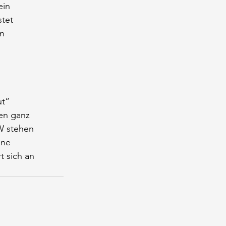
ein
stet
in
ut“
nen ganz
RW stehen
ene
t sich an