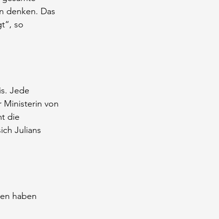
n denken. Das 
t“, so 
is. Jede 
 Ministerin von 
t die 
ch Julians 
iten haben