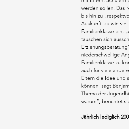
mit Eltern, Schülern
werden sollen. Das 
bis hin zu „respekt
Auskunft, zu wie vie
Familienklasse ein, 
tauschen sich aussch
Erziehungsberatung“,
niederschwellige An
Familienklasse zu ko
auch für viele ander
Eltern die Idee und s
können, sagt Benjamin
Thema der Jugendhilf
warum“, berichtet si
Jährlich lediglich 20