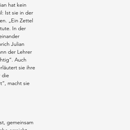
an hat kein 
Ist sie in der 
n. „Ein Zettel 
ute. In der 
heinander 
rich Julian 
ann der Lehrer 
htig“. Auch 
äutert sie ihre 
 die 
“, macht sie 
 ist, gemeinsam 