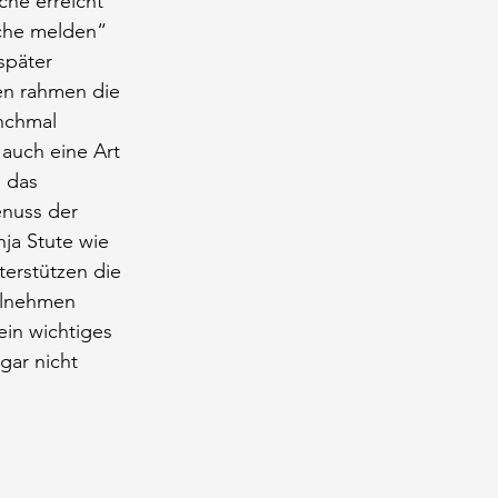
che erreicht 
oche melden“ 
später 
en rahmen die 
nchmal 
auch eine Art 
 das 
nuss der 
ja Stute wie 
erstützen die 
eilnehmen 
ein wichtiges 
gar nicht 