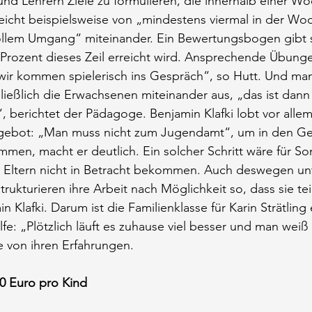
 und Lehrern Ziele zu formulieren, die innerhalb einer Wo
reicht beispielsweise von „mindestens viermal in der W
vollem Umgang“ miteinander. Ein Bewertungsbogen gibt 
l Prozent dieses Zeil erreicht wird. Ansprechende Übung
„wir kommen spielerisch ins Gespräch“, so Hutt. Und ma
ließlich die Erwachsenen miteinander aus, „das ist dann 
 berichtet der Pädagoge. Benjamin Klafki lobt vor allem
gebot: „Man muss nicht zum Jugendamt“, um in den Ge
mmen, macht er deutlich. Ein solcher Schritt wäre für Son
e Eltern nicht in Betracht bekommen. Auch deswegen unt
trukturieren ihre Arbeit nach Möglichkeit so, dass sie t
 Klafki. Darum ist die Familienklasse für Karin Strätling 
e: „Plötzlich läuft es zuhause viel besser und man weiß 
e von ihren Erfahrungen.
00 Euro pro Kind