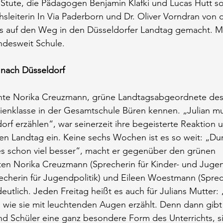
 Stute, die Pädagogen Benjamin Klafki und Lucas Hutt so
chsleiterin In Via Paderborn und Dr. Oliver Vorndran von 
s auf den Weg in den Düsseldorfer Landtag gemacht. M
ndesweit Schule.
nach Düsseldorf
nte Norika Creuzmann, grüne Landtagsabgeordnete des 
ienklasse in der Gesamtschule Büren kennen. „Julian mu
orf erzählen“, war seinerzeit ihre begeisterte Reaktion u
en Landtag ein. Keine sechs Wochen ist es so weit: „Dur
 es schon viel besser“, macht er gegenüber den grünen 
n Norika Creuzmann (Sprecherin für Kinder- und Jugen
cherin für Jugendpolitik) und Eileen Woestmann (Sprech
eutlich. Jeden Freitag heißt es auch für Julians Mutter:
, wie sie mit leuchtenden Augen erzählt. Denn dann gibt
nd Schüler eine ganz besondere Form des Unterrichts, s