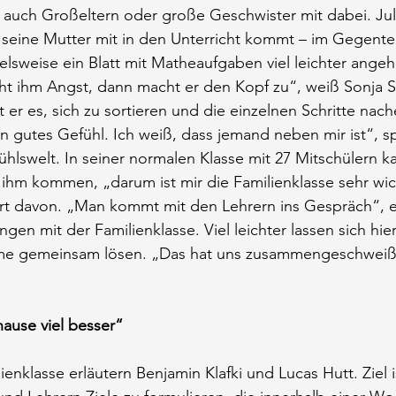
r auch Großeltern oder große Geschwister mit dabei. Juli
seine Mutter mit in den Unterricht kommt – im Gegenteil: 
elsweise ein Blatt mit Matheaufgaben viel leichter angehe
t ihm Angst, dann macht er den Kopf zu“, weiß Sonja St
t er es, sich zu sortieren und die einzelnen Schritte nac
in gutes Gefühl. Ich weiß, dass jemand neben mir ist“, sp
ühlswelt. In seiner normalen Klasse mit 27 Mitschülern k
 ihm kommen, „darum ist mir die Familienklasse sehr wic
ert davon. „Man kommt mit den Lehrern ins Gespräch“, erl
gen mit der Familienklasse. Viel leichter lassen sich hier
eme gemeinsam lösen. „Das hat uns zusammengeschweißt
uhause viel besser“
ienklasse erläutern Benjamin Klafki und Lucas Hutt. Ziel