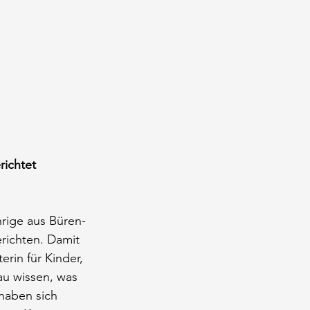
ichtet 
hrige aus Büren-
richten. Damit 
rin für Kinder, 
au wissen, was 
 haben sich 