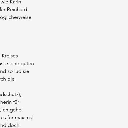
wie Karin 
der Reinhard-
öglicherweise 
Kreises 
ss seine guten 
nd so lud sie 
ch die 
dschutz), 
erin für 
 „Ich gehe 
 es für maximal 
ind doch 