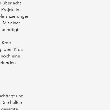
r über acht 
Projekt ist 
bfinanzierungen 
. Mit einer 
 benötigt, 
 Kreis 
g, dem Kreis 
 noch eine 
gefunden 
achfragt und 
 Sie helfen 
e gesamte 