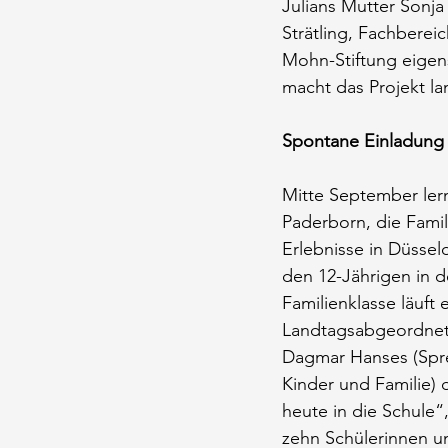
Julians Mutter Sonja
Strätling, Fachberei
Mohn-Stiftung eigen
macht das Projekt la
Spontane Einladung 
Mitte September ler
Paderborn, die Famil
Erlebnisse in Düsseld
den 12-Jährigen in d
Familienklasse läuft
Landtagsabgeordnete
Dagmar Hanses (Spre
Kinder und Familie) d
heute in die Schule“
zehn Schülerinnen u