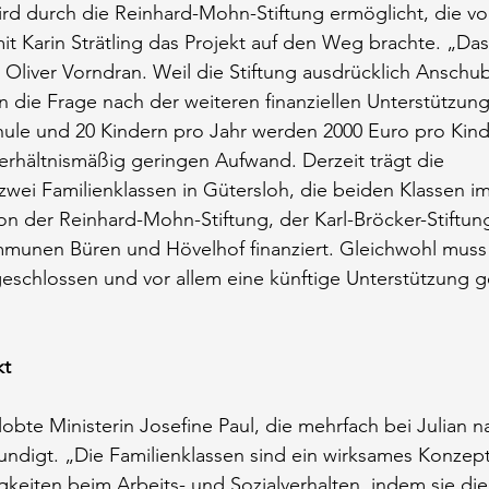
ird durch die Reinhard-Mohn-Stiftung ermöglicht, die vo
 Karin Strätling das Projekt auf den Weg brachte. „Das 
r. Oliver Vorndran. Weil die Stiftung ausdrücklich Anschu
nun die Frage nach der weiteren finanziellen Unterstützung
hule und 20 Kindern pro Jahr werden 2000 Euro pro Kind
verhältnismäßig geringen Aufwand. Derzeit trägt die 
zwei Familienklassen in Gütersloh, die beiden Klassen im
n der Reinhard-Mohn-Stiftung, der Karl-Bröcker-Stiftun
unen Büren und Hövelhof finanziert. Gleichwohl muss
geschlossen und vor allem eine künftige Unterstützung 
kt
lobte Ministerin Josefine Paul, die mehrfach bei Julian n
kundigt. „Die Familienklassen sind ein wirksames Konzept.
gkeiten beim Arbeits- und Sozialverhalten, indem sie di