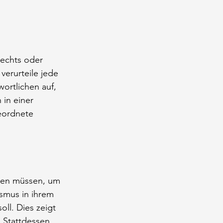
lechts oder 
verurteile jede 
ortlichen auf, 
in einer 
eordnete 
lten müssen, um 
smus in ihrem 
ll. Dies zeigt 
. Stattdessen 