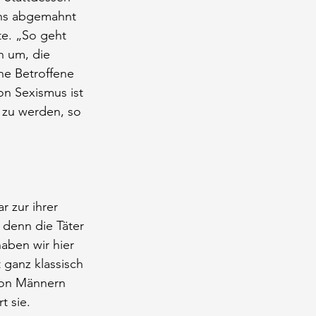
ens abgemahnt 
e. „So geht 
 um, die 
ne Betroffene 
on Sexismus ist 
t zu werden, so 
 zur ihrer 
 denn die Täter 
ben wir hier 
 ganz klassisch 
 von Männern 
t sie.