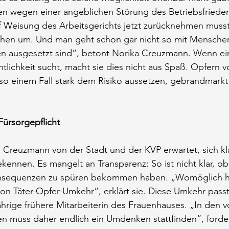
en wegen einer angeblichen Störung des Betriebsfried
f Weisung des Arbeitsgerichts jetzt zurücknehmen musst
hen um. Und man geht schon gar nicht so mit Menschen
fen ausgesetzt sind“, betont Norika Creuzmann. Wenn ei
tlichkeit sucht, macht sie dies nicht aus Spaß. Opfern v
in so einem Fall stark dem Risiko aussetzen, gebrandmark
Fürsorgepflicht
 Creuzmann von der Stadt und der KVP erwartet, sich klar
ekennen. Es mangelt an Transparenz: So ist nicht klar, ob
onsequenzen zu spüren bekommen haben. „Womöglich ha
von Täter-Opfer-Umkehr“, erklärt sie. Diese Umkehr passt
gjährige frühere Mitarbeiterin des Frauenhauses. „In den
n muss daher endlich ein Umdenken stattfinden“, forder