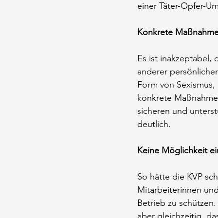
einer Täter-Opfer-Um
Konkrete Maßnahmen
Es ist inakzeptabel,
anderer persönlicher
Form von Sexismus, D
konkrete Maßnahmen z
sicheren und unter
deutlich.
Keine Möglichkeit e
So hätte die KVP sc
Mitarbeiterinnen und
Betrieb zu schützen. 
aber gleichzeitig, da