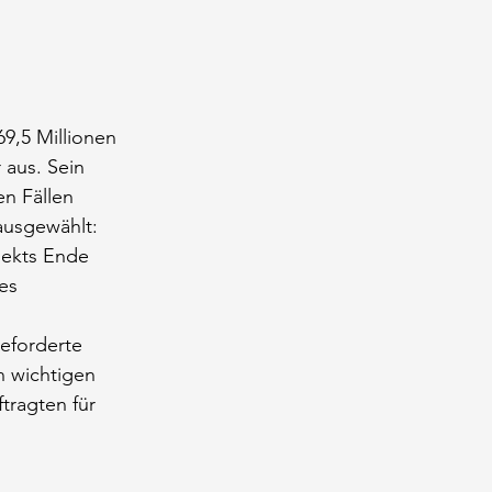
9,5 Millionen 
 aus. Sein 
n Fällen 
ausgewählt: 
jekts Ende 
es 
geforderte 
n wichtigen 
tragten für 