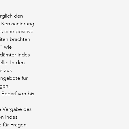
rglich den 
 Kernsanierung 
 eine positive 
iten brachten 
“ wie 
ndämter indes 
lle: In den 
s aus 
angebote für 
gen, 
Bedarf von bis 
ie Vergabe des 
n indes 
 für Fragen 