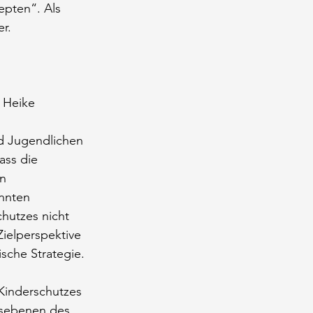
epten“. Als 
r.
 Heike 
d Jugendlichen 
ass die 
n 
nnten 
hutzes nicht 
Zielperspektive 
sche Strategie. 
inderschutzes 
gsebenen des 