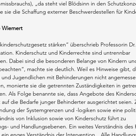
missbrauchs), „da steht viel Blödsinn in den Schutzkonz
 sie die Schaffung externer Beschwerdestellen für Kinde
e Wiemert
kinderschutzgesetz stärken“ überschrieb Professorin Dr.
ation. Kinderschutz und Kinderrechte sind untrennbar
en. Dabei sind die besonderen Belange von Kindern un
eachten“, machte sie deutlich. Weil es Hinweise gibt, d
 und Jugendlichen mit Behinderungen nicht angemesse
n, monierte sie die getrennten Zuständigkeiten in getre
en. Als Folge benannte sie, dass Angebote des Kindersc
t auf die Bedarfe junger Behinderter ausgerichtet seien. 
ndung der Systemgrenzen und -logiken sowie eine politi
ndnis von Inklusion sowie von Kinderschutz führt zu 
s- und Handlungsebenen. Ein weites Verständnis des K
 ein enges Verständnis der Intervention. „Alle Handlun