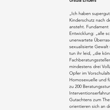
Ursula Enders
„Ich haben supergute
Kinderschutz nach d
ansteht. Fundament 
Entwicklung: „alle s
unerwartete Überras
sexualisierte Gewal
tun ihr leid, „die kö
Fachberatungsstelle
mindestens drei Voll
Opfer im Vorschulalt
Homosexuelle und fü
zu 200 Beratungsstun
Interventionserfahru
Gutachtens zum Them
orientieren sich an