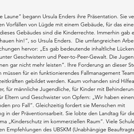
 Laune“ begann Ursula Enders ihre Präsentation. Sie ve
en Vorfällen von Lügde mit einem Gebäude, für das eine
dieses Gebäudes sind die Kinderrechte. Immerhin gab es
chauen hin!“, so Ursula Enders.  Die umfangreichen Arbe
chungen hervor: „Es gab bedeutende inhaltliche Lücken
t unter Geschwistern und Peer-to-Peer-Gewalt. Die Juge
nnen gar nicht mehr leisten“. Ihre Forderung an dieser Ste
n müssen für ein funktionierendes Fallmanagement Team
zeitkräften gebildet werden. Kaum vorhanden sind Hilfe
er, für männliche Jugendliche, für Kinder mit Behinderun
r Eltern und Geschwister von Opfern: „Wir haben einen 
den pro Fall“. Gleichzeitig fordert sie Menschen mit 
ng in der Präventionsarbeit. Sie lobte den Landtag für d
a „Kinderschutz im kommerziellen Raum“. Viele Schule
 den Empfehlungen des UBSKM (Unabhängige Beauftragte