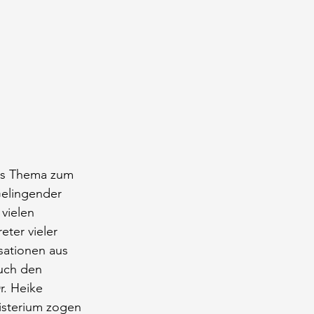
as Thema zum 
Gelingender 
vielen 
ter vieler 
ationen aus 
uch den 
r. Heike 
isterium zogen 