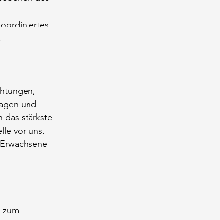
oordiniertes 
.
chtungen, 
ragen und 
 das stärkste 
lle vor uns. 
 Erwachsene 
e zum 